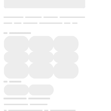
Показать телефон
Тюменская область, Тюмень, Центральный,
мкр. Дом Печати, Причальная ул. 11
О квартире
О доме
Описание квартиры
Apт.2239340. Квартира
с европланировкой от застройщика.